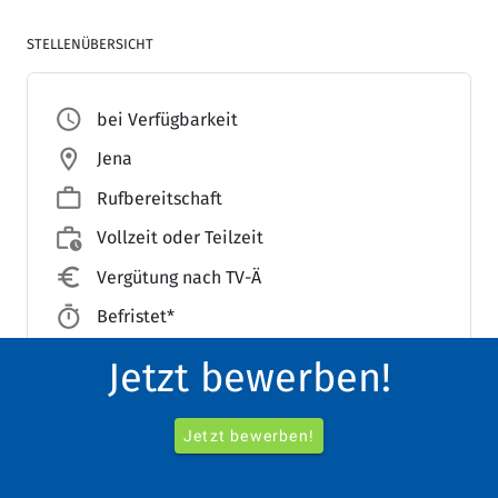
STELLENÜBERSICHT
access_time
bei Verfügbarkeit
location_on
Jena
work_outline
Rufbereitschaft
work_history
Vollzeit oder Teilzeit
euro_symbol
Vergütung nach TV-Ä
timer
Befristet*
account_balance_outlined
Klinik für Kinder- und Jugendmedizin
Jetzt bewerben!
Jetzt bewerben!
Darauf können Sie zählen: