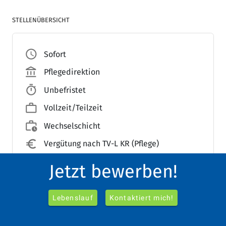
STELLENÜBERSICHT
access_time
Sofort
account_balance_outlined
Pflegedirektion
timer
Unbefristet
work_outline
Vollzeit/Teilzeit
work_history
Wechselschicht
euro_symbol
Vergütung nach TV-L KR (Pflege)
money
Monetäre universitäre Pflegezulage
Jetzt bewerben!
Lebenslauf
Kontaktiert mich!
Pflege bei uns lohnt sich!