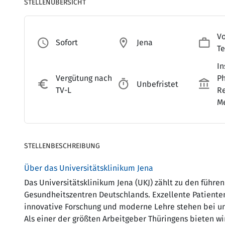
STELLENÜBERSICHT
Vo
access_time
location_on
work_outline
Sofort
Jena
Te
In
Vergütung nach
Ph
euro_symbol
timer
accou
Unbefristet
TV-L
Re
M
STELLENBESCHREIBUNG
Über das Universitätsklinikum Jena
Das Universitätsklinikum Jena (UKJ) zählt zu den führe
Gesundheitszentren Deutschlands. Exzellente Patiente
innovative Forschung und moderne Lehre stehen bei un
Als einer der größten Arbeitgeber Thüringens bieten wi