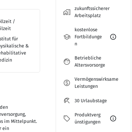
zukunftssicherer
home_work_outlin
Arbeitsplatz
llzeit /
ilzeit
kostenlose
school_outlin
info
Fortbildunge
stitut für
n
ysikalische &
nt_balance_outlined
habilitative
Betriebliche
edizin
face_outlin
Altersvorsorge
Vermögenswirksame
monetization_on_outli
Leistungen
beach_access_outli
30 Urlaubstage
nden
nversorgung,
Produktverg
local_offer_outli
info
s im Mittelpunkt.
ünstigungen
r ein