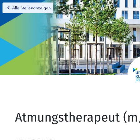
chevron_left
Alle Stellenanzeigen
Atmungstherapeut (m