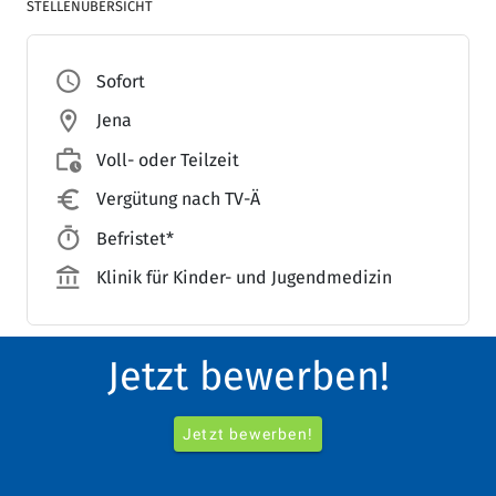
STELLENÜBERSICHT
access_time
Sofort
location_on
Jena
work_history
Voll- oder Teilzeit
euro_symbol
Vergütung nach TV-Ä
timer
Befristet*
account_balance_outlined
Klinik für Kinder- und Jugendmedizin
Jetzt bewerben!
Darauf können Sie zählen:
Jetzt bewerben!
home_work_outlined
zukunftssicherer Arbeitsplatz