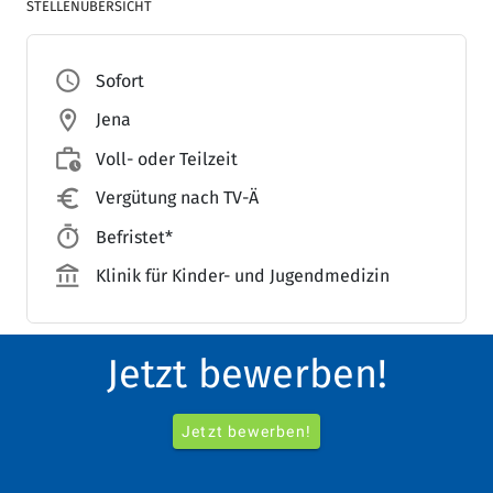
STELLENÜBERSICHT
access_time
Sofort
location_on
Jena
work_history
Voll- oder Teilzeit
euro_symbol
Vergütung nach TV-Ä
timer
Befristet*
account_balance_outlined
Klinik für Kinder- und Jugendmedizin
Jetzt bewerben!
Darauf können Sie zählen:
Jetzt bewerben!
home_work_outlined
zukunftssicherer Arbeitsplatz